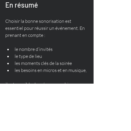
En résumé
Choisir la bonne sonorisation est 
essentiel pour réussir un événement. En 
prenant en compte :
le nombre d’invités
le type de lieu
les moments clés de la soirée
les besoins en micros et en musique,
il est possible de créer une ambiance 
sonore parfaitement adaptée.
Pour un mariage, une soirée privée ou un 
événement professionnel dans le Golfe 
de Saint-Tropez, une sonorisation bien 
choisie fera toute la différence.