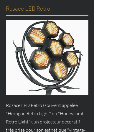
Rosace LED Retro
Rosace LED Retro (souvent appelée
"Hexagon Retro Light" ou "Honeycomb
Retro Light"), un projecteur décoratif
très prisé pour son esthétique "vintage-