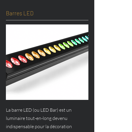
Barres LED
La barre LED (ou LED Bar) est un
luminaire tout-en-long devenu
indispensable pour la décoration