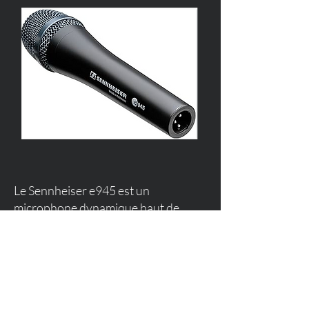
Le Sennheiser e945 est un
microphone dynamique haut de
gamme de la série Evolution 900,
devenu un standard sur scène pour
sa capacité à faire ressortir la voix,
même dans des mixages denses