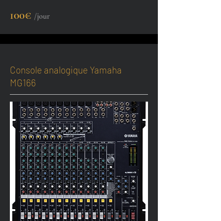
100€
/jour
Console analogique Yamaha
MG166