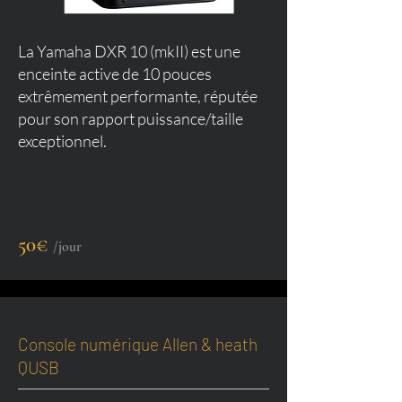
La Yamaha DXR 10 (mkII) est une
enceinte active de 10 pouces
extrêmement performante, réputée
pour son rapport puissance/taille
exceptionnel.
50€
/jour
Console numérique Allen & heath
QUSB