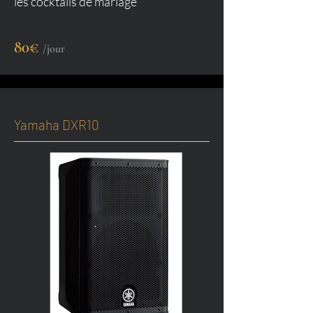
les cocktails de mariage
80€
/jour
Yamaha DXR10