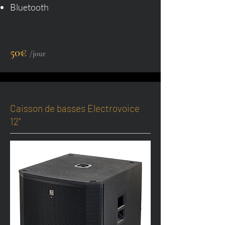
Bluetooth
50€
/jour
Caisson de basses Electrovoice
12"