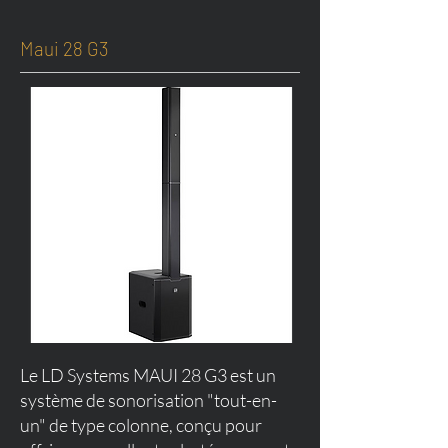
Maui 28 G3
Le LD Systems MAUI 28 G3 est un
système de sonorisation "tout-en-
un" de type colonne, conçu pour